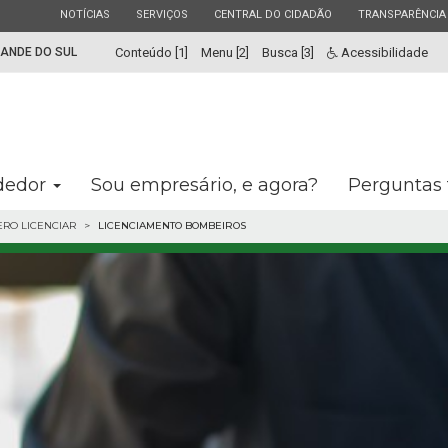
ESTADO
ESTADO
ESTADO
ESTADO
NOTÍCIAS
SERVIÇOS
CENTRAL DO CIDADÃO
TRANSPARÊNCIA
RANDE DO SUL
Conteúdo [1]
Menu [2]
Busca [3]
Acessibilidade
dedor
Sou empresário, e agora?
Perguntas 
RO LICENCIAR
LICENCIAMENTO BOMBEIROS