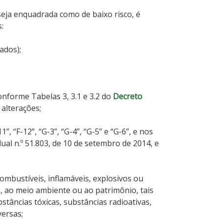
seja enquadrada como de baixo risco, é
:
ados);
conforme Tabelas 3, 3.1 e 3.2 do
Decreto
 alterações;
1”, “F-12”, “G-3”, “G-4”, “G-5” e “G-6”, e nos
al n.º 51.803, de 10 de setembro de 2014, e
ombustíveis, inflamáveis, explosivos ou
, ao meio ambiente ou ao patrimônio, tais
tâncias tóxicas, substâncias radioativas,
versas;