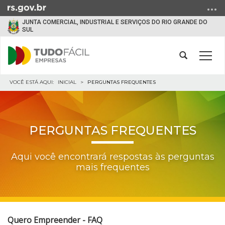
Ir
para
JUNTA COMERCIAL, INDUSTRIAL E SERVIÇOS DO RIO GRANDE DO
o
SUL
conteúdo
Ir
Abrir
Alter
para
a
a
o
busca
Início
nave
INICIAL
PERGUNTAS FREQUENTES
menu
do
Ir
conteúdo
para
a
PERGUNTAS FREQUENTES
busca
Aqui você encontrará respostas às perguntas
mais frequentes
Quero Empreender - FAQ