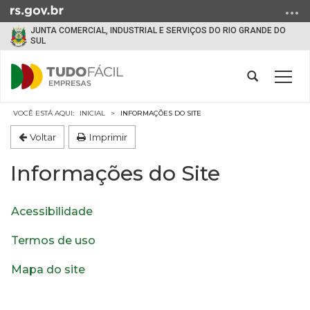
Ir
para
JUNTA COMERCIAL, INDUSTRIAL E SERVIÇOS DO RIO GRANDE DO
o
SUL
conteúdo
Ir
Abrir
Alter
para
a
a
o
busca
Início
nave
INICIAL
INFORMAÇÕES DO SITE
menu
do
Voltar
Imprimir
Ir
conteúdo
para
Informações do Site
a
busca
Acessibilidade
Termos de uso
Mapa do site